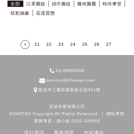
全部
口罩圖紋
頭巾圖紋
幾何圖騰
時尚摩登
炫彩抽象
花漾質態
21
22
23
24
25
26
27
02-89850000
service@kttaiwan.com
新北市
三重區
重新路五段651號
冠達布業有限公司
KUANTA© Copyright All Rights Reserved.
|
網站導覽
業務專員：謝小姐 0920-309556
流行資訊
最新消息
好站連結