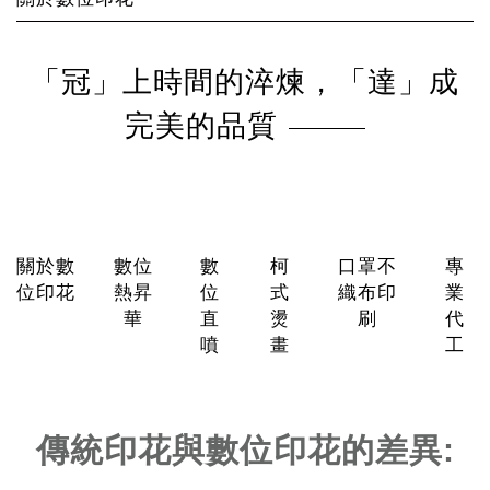
「冠」上時間的淬煉，「達」成
完美的品質
關於數
數位
數
柯
口罩不
專
位印花
熱昇
位
式
織布印
業
華
直
燙
刷
代
噴
畫
工
傳統印花與數位印花的差異: