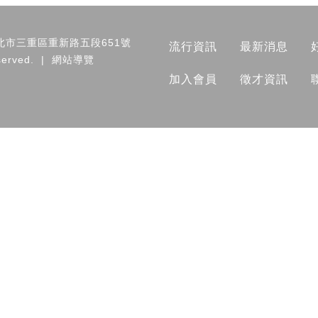
北市
三重區
重新路五段651號
流行資訊
最新消息
served.
|
網站導覽
加入會員
徵才資訊