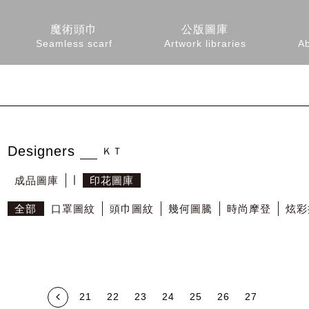
魔術頭巾
公版圖庫
Seamless scarf
Artwork libraries
A
Designers
ＫＴ
成品圖庫
印花圖庫
全部
口罩圖紋
頭巾圖紋
幾何圖騰
時尚摩登
炫彩
21
22
23
24
25
26
27