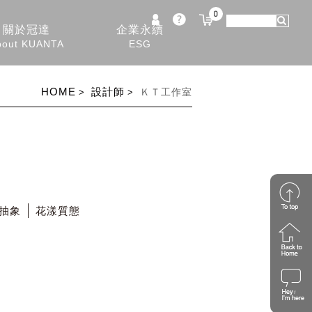
0
關於冠達
企業永續
bout KUANTA
ESG
HOME
設計師
ＫＴ工作室
抽象
花漾質態