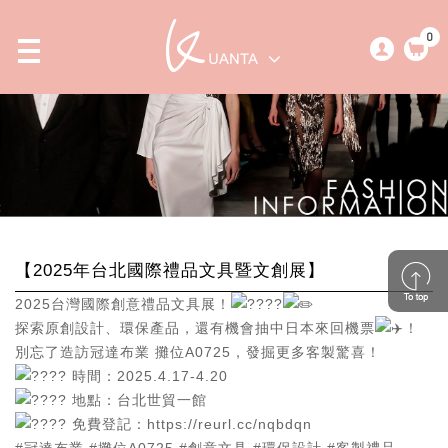
0
【2025年台北國際禮品文具暨文創展】
2025台灣國際創意禮品文具展！
探索原創設計、環保產品，還有機會抽中日本來回機票
！
別忘了造訪冠達布業 攤位A0725，發掘更多客製驚喜！
時間：2025.4.17-4.20
地點：台北世貿一館
免費登記：
https://reurl.cc/nqbdqn
#冠達布業
#攤位A0725
#創意文具
#環保設計
#客製禮品