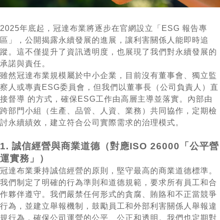
2025年底起，冠達布業將逐步在官網設立「ESG 報告專
區」，公開揭露永續發展的進展，讓利害關係人能即時追
蹤。這不僅提升了資訊透明度，也展現了我們對永續發展的
承諾與責任。
雖然冠達布業規模屬於中小企業，目前沒有董事會、獨立監
察人或專責ESG委員會，但我們以董事長（公司負責人）直
接督導 的方式，確保ESG工作由高層主導並落實。內部由
跨部門小組（生產、品管、人資、業務）共同協作，定期檢
討永續績效，建立符合公司實際需求的治理模式。
1. 誠信經營與商業道德（對應ISO 26000「公平營
運實務」）
冠達布業秉持誠信經營的原則，堅守最⾼的商業道德標準。
我們制定了明確的⾏為準則和道德規範，要求所有員⼯和合
作夥伴遵守。我們嚴禁任何形式的貪腐、賄賂和不正當競爭
⾏為，並建⽴舉報機制，⿎勵員⼯和外部利害關係⼈舉報違
規⾏為，確保公司運營的公平、公正和透明。我們也定期對