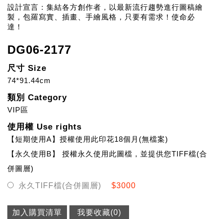
設計宣言：集結各方創作者，以最新流行趨勢進行圖稿繪
製，包羅寫實、插畫、手繪風格，只要有需求！使命必
達！
DG06-2177
尺寸 Size
74*91.44cm
類別 Category
VIP區
使用權 Use rights
【短期使用A】授權使用此印花18個月(無檔案)
【永久使用B】 授權永久使用此圖檔，並提供您TIFF檔(合
併圖層)
永久TIFF檔(合併圖層)
$3000
加入購買清單
我要收藏(
0
)