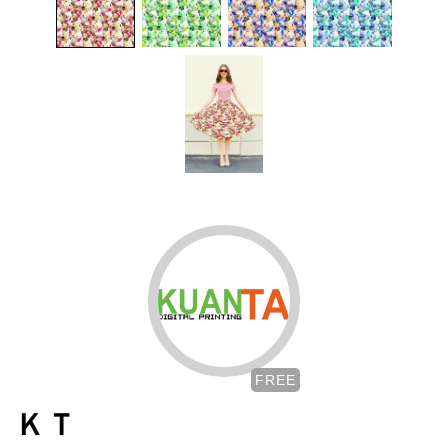
FREE
ＫＴ