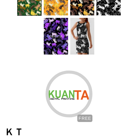
FREE
ＫＴ