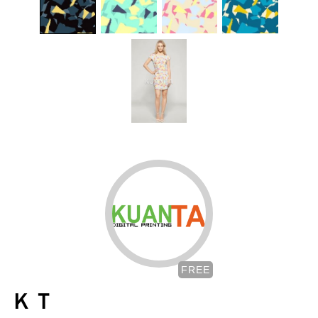
FREE
ＫＴ