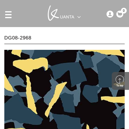
0
DG08-2968